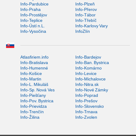
Info-Pardubice
Info-Plzeň
Info-Praha
Info-Přerov
Info-Prostějov
Info-Tábor
Info-Teplice
Info-Třebíč
Info-Ústí n.L.
Info-Karlovy Vary
Info-Vysočina
InfoZlín
Atlasfiriem.info
Info-Bardejov
Info-Bratislava
Info-Ban. Bystrica
Info-Humenné
Info-Komárno
Info-Košice
Info-Levice
Info-Martin
Info-Michalovce
Info-L. Mikuláš
Info-Nitra.sk
Info-Sp. Nová Ves
Info-Nové Zámky
Info-Piešťany
Info-Poprad
Info-Pov. Bystrica
Info-Prešov
Info-Prievidza
Info-Slovensko
Info-Trenčín
Info-Trnava
Info-Žilina
Info-Zvolen