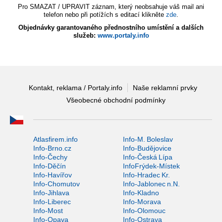
Pro SMAZAT / UPRAVIT záznam, který neobsahuje váš mail ani
telefon nebo při potížích s editací klikněte
zde
.
Objednávky garantovaného přednostního umístění a dalších
služeb:
www.portaly.info
Kontakt, reklama / Portaly.info
Naše reklamní prvky
Všeobecné obchodní podmínky
Atlasfirem.info
Info-M. Boleslav
Info-Brno.cz
Info-Budějovice
Info-Čechy
Info-Česká Lípa
Info-Děčín
InfoFrýdek-Místek
Info-Havířov
Info-Hradec Kr.
Info-Chomutov
Info-Jablonec n.N.
Info-Jihlava
Info-Kladno
Info-Liberec
Info-Morava
Info-Most
Info-Olomouc
Info-Opava
Info-Ostrava