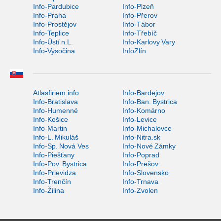
Info-Pardubice
Info-Plzeň
Info-Praha
Info-Přerov
Info-Prostějov
Info-Tábor
Info-Teplice
Info-Třebíč
Info-Ústí n.L.
Info-Karlovy Vary
Info-Vysočina
InfoZlín
Atlasfiriem.info
Info-Bardejov
Info-Bratislava
Info-Ban. Bystrica
Info-Humenné
Info-Komárno
Info-Košice
Info-Levice
Info-Martin
Info-Michalovce
Info-L. Mikuláš
Info-Nitra.sk
Info-Sp. Nová Ves
Info-Nové Zámky
Info-Piešťany
Info-Poprad
Info-Pov. Bystrica
Info-Prešov
Info-Prievidza
Info-Slovensko
Info-Trenčín
Info-Trnava
Info-Žilina
Info-Zvolen