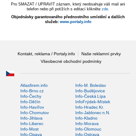
Pro SMAZAT / UPRAVIT záznam, který neobsahuje váš mail ani
telefon nebo při potížích s editací klikněte
zde
.
Objednávky garantovaného přednostního umístění a dalších
služeb:
www.portaly.info
Kontakt, reklama / Portaly.info
Naše reklamní prvky
Všeobecné obchodní podmínky
Atlasfirem.info
Info-M. Boleslav
Info-Brno.cz
Info-Budějovice
Info-Čechy
Info-Česká Lípa
Info-Děčín
InfoFrýdek-Místek
Info-Havířov
Info-Hradec Kr.
Info-Chomutov
Info-Jablonec n.N.
Info-Jihlava
Info-Kladno
Info-Liberec
Info-Morava
Info-Most
Info-Olomouc
Info-Opava
Info-Ostrava