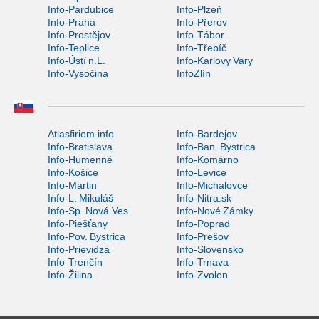
Info-Pardubice
Info-Plzeň
Info-Praha
Info-Přerov
Info-Prostějov
Info-Tábor
Info-Teplice
Info-Třebíč
Info-Ústí n.L.
Info-Karlovy Vary
Info-Vysočina
InfoZlín
Atlasfiriem.info
Info-Bardejov
Info-Bratislava
Info-Ban. Bystrica
Info-Humenné
Info-Komárno
Info-Košice
Info-Levice
Info-Martin
Info-Michalovce
Info-L. Mikuláš
Info-Nitra.sk
Info-Sp. Nová Ves
Info-Nové Zámky
Info-Piešťany
Info-Poprad
Info-Pov. Bystrica
Info-Prešov
Info-Prievidza
Info-Slovensko
Info-Trenčín
Info-Trnava
Info-Žilina
Info-Zvolen