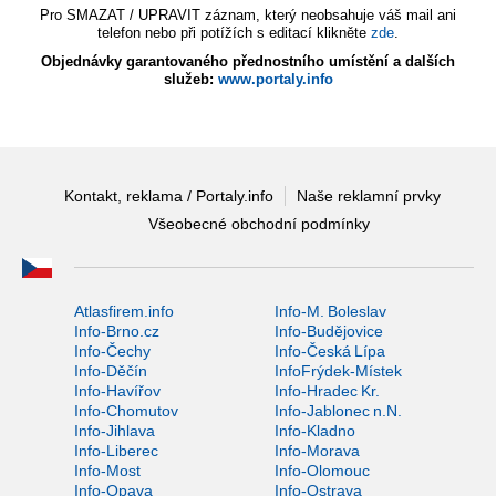
Pro SMAZAT / UPRAVIT záznam, který neobsahuje váš mail ani
telefon nebo při potížích s editací klikněte
zde
.
Objednávky garantovaného přednostního umístění a dalších
služeb:
www.portaly.info
Kontakt, reklama / Portaly.info
Naše reklamní prvky
Všeobecné obchodní podmínky
Atlasfirem.info
Info-M. Boleslav
Info-Brno.cz
Info-Budějovice
Info-Čechy
Info-Česká Lípa
Info-Děčín
InfoFrýdek-Místek
Info-Havířov
Info-Hradec Kr.
Info-Chomutov
Info-Jablonec n.N.
Info-Jihlava
Info-Kladno
Info-Liberec
Info-Morava
Info-Most
Info-Olomouc
Info-Opava
Info-Ostrava