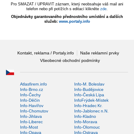
Pro SMAZAT / UPRAVIT záznam, který neobsahuje váš mail ani
telefon nebo při potížích s editací klikněte
zde
.
Objednávky garantovaného přednostního umístění a dalších
služeb:
www.portaly.info
Kontakt, reklama / Portaly.info
Naše reklamní prvky
Všeobecné obchodní podmínky
Atlasfirem.info
Info-M. Boleslav
Info-Brno.cz
Info-Budějovice
Info-Čechy
Info-Česká Lípa
Info-Děčín
InfoFrýdek-Místek
Info-Havířov
Info-Hradec Kr.
Info-Chomutov
Info-Jablonec n.N.
Info-Jihlava
Info-Kladno
Info-Liberec
Info-Morava
Info-Most
Info-Olomouc
Info-Opava
Info-Ostrava