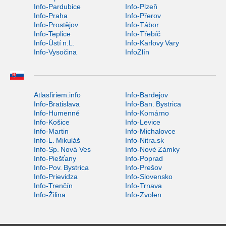
Info-Pardubice
Info-Plzeň
Info-Praha
Info-Přerov
Info-Prostějov
Info-Tábor
Info-Teplice
Info-Třebíč
Info-Ústí n.L.
Info-Karlovy Vary
Info-Vysočina
InfoZlín
Atlasfiriem.info
Info-Bardejov
Info-Bratislava
Info-Ban. Bystrica
Info-Humenné
Info-Komárno
Info-Košice
Info-Levice
Info-Martin
Info-Michalovce
Info-L. Mikuláš
Info-Nitra.sk
Info-Sp. Nová Ves
Info-Nové Zámky
Info-Piešťany
Info-Poprad
Info-Pov. Bystrica
Info-Prešov
Info-Prievidza
Info-Slovensko
Info-Trenčín
Info-Trnava
Info-Žilina
Info-Zvolen