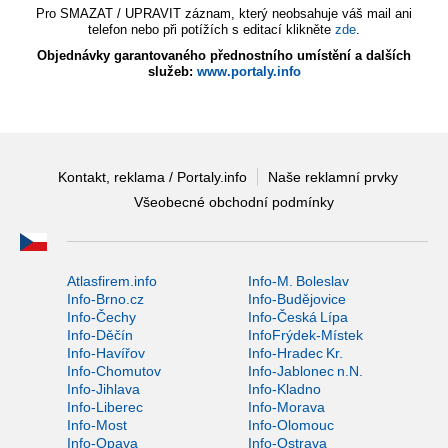
Pro SMAZAT / UPRAVIT záznam, který neobsahuje váš mail ani
telefon nebo při potížích s editací klikněte
zde
.
Objednávky garantovaného přednostního umístění a dalších
služeb:
www.portaly.info
Kontakt, reklama / Portaly.info
Naše reklamní prvky
Všeobecné obchodní podmínky
Atlasfirem.info
Info-M. Boleslav
Info-Brno.cz
Info-Budějovice
Info-Čechy
Info-Česká Lípa
Info-Děčín
InfoFrýdek-Místek
Info-Havířov
Info-Hradec Kr.
Info-Chomutov
Info-Jablonec n.N.
Info-Jihlava
Info-Kladno
Info-Liberec
Info-Morava
Info-Most
Info-Olomouc
Info-Opava
Info-Ostrava