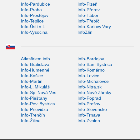
Info-Pardubice
Info-Plzeň
Info-Praha
Info-Přerov
Info-Prostějov
Info-Tábor
Info-Teplice
Info-Třebíč
Info-Ústí n.L.
Info-Karlovy Vary
Info-Vysočina
InfoZlín
Atlasfiriem.info
Info-Bardejov
Info-Bratislava
Info-Ban. Bystrica
Info-Humenné
Info-Komárno
Info-Košice
Info-Levice
Info-Martin
Info-Michalovce
Info-L. Mikuláš
Info-Nitra.sk
Info-Sp. Nová Ves
Info-Nové Zámky
Info-Piešťany
Info-Poprad
Info-Pov. Bystrica
Info-Prešov
Info-Prievidza
Info-Slovensko
Info-Trenčín
Info-Trnava
Info-Žilina
Info-Zvolen