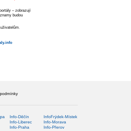
ortály – zobrazují
záznamy budou
 uživatelům.
ly.info
 podmínky
ípa
Info-Děčín
InfoFrýdek-Místek
Info-Liberec
Info-Morava
Info-Praha
Info-Přerov