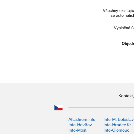
Všechny existujíc
se automatic
Vyplněné úd
Objedn
Kontakt,
Atlasfirem.info
Info-M. Boleslav
Info-Havířov
Info-Hradec Kr.
Info-Most
Info-Olomouc