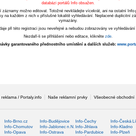
databázi portálů Info obsažen.
í záznamy možno editovat. Totožné nevkládejte vícekrát, ani na ostatní Info-p
ky na každém z nich v příslušné lokalitě vyhledávání. Neplacené duplicitní 
vymazány.
aje při této registraci jsou neveřejné a nebudou zobrazovány ve vyhledávání
Nezdaří-li se přihlášení nebo editace, klikněte
zde
.
ávky garantovaného přednostního umístění a dalších služeb:
www.porta
 reklama / Portaly.info
Naše reklamní prvky
Všeobecné obchodní
Info-Brno.cz
Info-Budějovice
Info-Čechy
Info-Česká L
Info-Chomutov
Info-Jablonec n.N.
Info-Jihlava
Info-Kladno
Info-Opava
Info-Ostrava
Info-Pardubice
Info-Plzeň